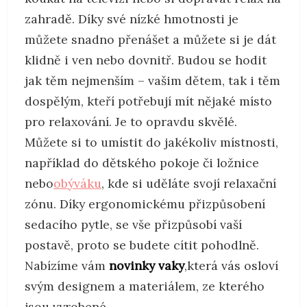
zahradě. Díky své nízké hmotnosti je
můžete snadno přenášet a můžete si je dát
klidně i ven nebo dovnitř. Budou se hodit
jak těm nejmenším – vašim dětem, tak i těm
dospělým, kteří potřebují mít nějaké místo
pro relaxování. Je to opravdu skvělé.
Můžete si to umístit do jakékoliv místnosti,
například do dětského pokoje či ložnice
nebo
obýváku
, kde si uděláte svojí relaxační
zónu. Díky ergonomickému přizpůsobení
sedacího pytle, se vše přizpůsobí vaší
postavě, proto se budete cítit pohodlně.
Nabízíme vám
novinky vaky
,která vás osloví
svým designem a materiálem, ze kterého
jsou vyrobené.