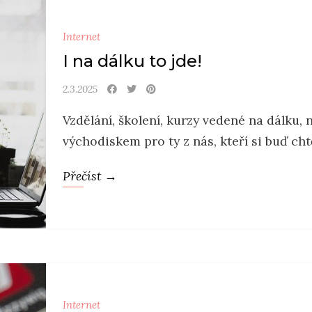
Internet
I na dálku to jde!
2.3.2025
Vzdělání, školení, kurzy vedené na dálku, 
východiskem pro ty z nás, kteří si buď chtěj
Přečíst →
Internet