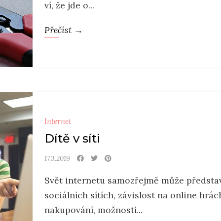
ví, že jde o...
Přečíst →
Internet
Dítě v síti
17.3.2019
Svět internetu samozřejmě může představov
sociálních sítích, závislost na online hrá
nakupování, možností...