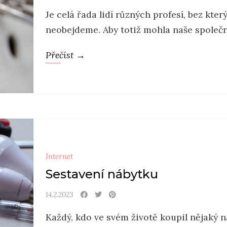
Je celá řada lidí různých profesí, bez kte
neobejdeme. Aby totiž mohla naše společno
Přečíst →
Internet
Sestavení nábytku
14.2.2023
Každý, kdo ve svém životě koupil nějaký ná