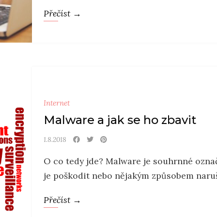
Přečíst →
Internet
Malware a jak se ho zbavit
1.8.2018
O co tedy jde? Malware je souhrnné označ
je poškodit nebo nějakým způsobem naruši
Přečíst →