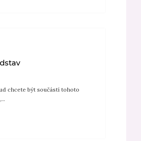
edstav
ud chcete být součástí tohoto
..