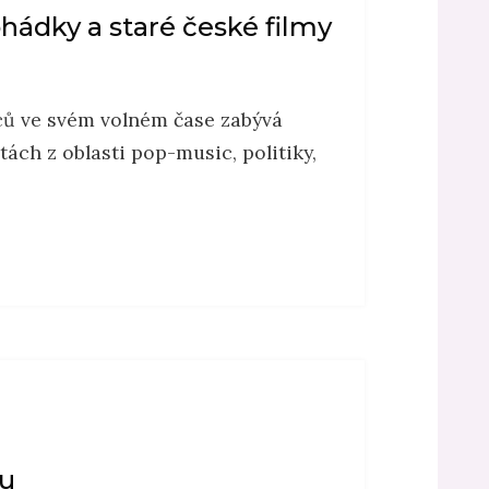
pohádky a staré české filmy
ců ve svém volném čase zabývá
ách z oblasti pop-music, politiky,
du