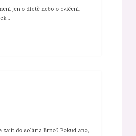
ení jen o dietě nebo o cvičení.
k...
te zajít do solária Brno? Pokud ano,