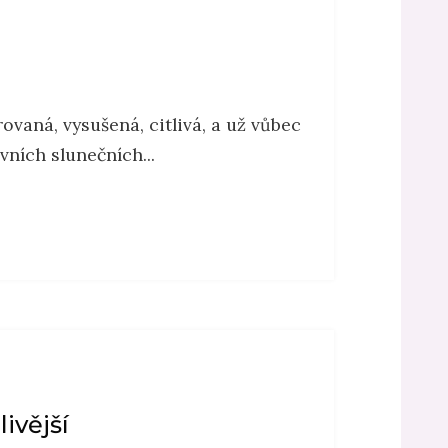
vaná, vysušená, citlivá, a už vůbec
vních slunečních...
livější