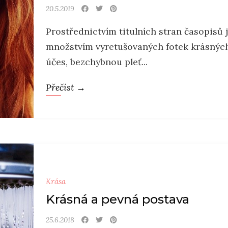
20.5.2019
Prostřednictvím titulních stran časopis
množstvím vyretušovaných fotek krásných
účes, bezchybnou pleť...
Přečíst →
Krása
Krásná a pevná postava
25.6.2018