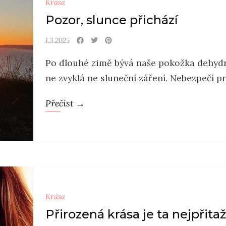
Krása
Pozor, slunce přichází
1.3.2025
Po dlouhé zimě bývá naše pokožka dehydro
ne zvyklá ne sluneční záření. Nebezpečí pr
Přečíst →
Krása
Přirozená krása je ta nejpřitaž