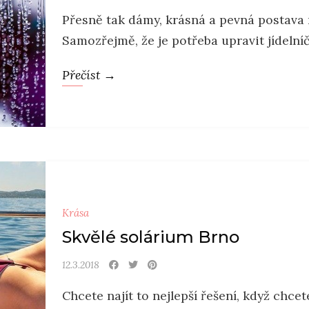
Přesně tak dámy, krásná a pevná postava n
Samozřejmě, že je potřeba upravit jídelníče
Přečíst →
Krása
Skvělé solárium Brno
12.3.2018
Chcete najít to nejlepší řešení, když chce