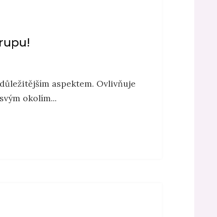
hrupu!
jdůležitějším aspektem. Ovlivňuje
 svým okolím...