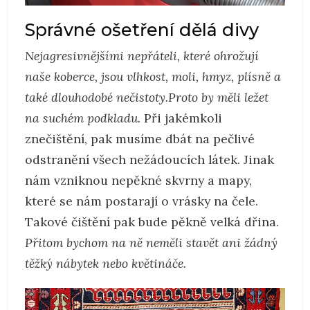
Správné ošetření dělá divy
Nejagresivnějšími nepřáteli, které ohrožují
naše koberce, jsou vlhkost, moli, hmyz, plísně a
také dlouhodobé nečistoty.
Proto by měli ležet
na suchém podkladu.
Při jakémkoli
znečištění, pak musíme dbát na pečlivé
odstranění všech nežádoucích látek. Jinak
nám vzniknou nepěkné skvrny a mapy,
které se nám postarají o vrásky na čele.
Takové čištění pak bude pěkně velká dřina.
Přitom bychom na ně neměli stavět ani žádný
těžký nábytek nebo květináče.